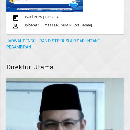
today
06 Jul 2025 | 19:57:34
perm_identity
Uploader : Humas PERUMDAM Kota Padang
JADWAL PENGGILIRAN DISTRIBUSI AIR DARI INTAKE
PEGAMBIRAN
Direktur Utama