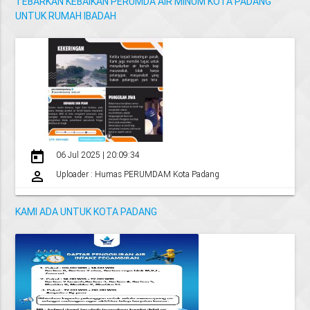
TEBARKAN KEBAIKAN PERUMDA AIR MINUM KOTA PADANG
UNTUK RUMAH IBADAH
today
06 Jul 2025 | 20:09:34
perm_identity
Uploader : Humas PERUMDAM Kota Padang
KAMI ADA UNTUK KOTA PADANG