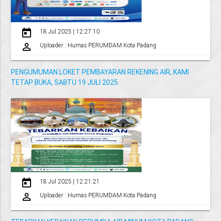
today
18 Jul 2025 | 12:27:10
perm_identity
Uploader : Humas PERUMDAM Kota Padang
PENGUMUMAN LOKET PEMBAYARAN REKENING AIR, KAMI
TETAP BUKA, SABTU 19 JULI 2025
today
18 Jul 2025 | 12:21:21
perm_identity
Uploader : Humas PERUMDAM Kota Padang