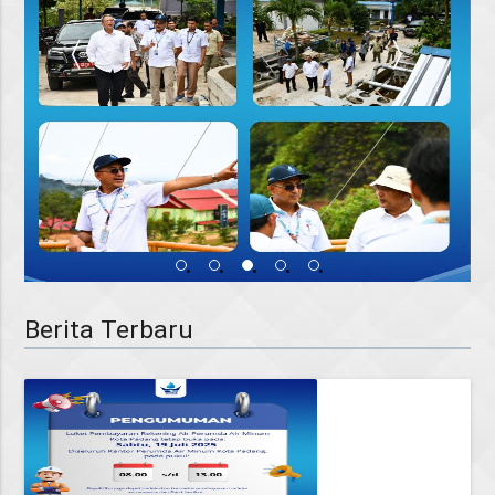
〈
〉
•
•
•
•
•
Berita Terbaru