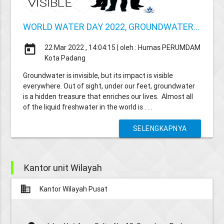
WORLD WATER DAY 2022, GROUNDWATER...
today
22 Mar 2022 , 14:04:15 | oleh : Humas PERUMDAM
Kota Padang
Groundwater is invisible, but its impact is visible
everywhere. Out of sight, under our feet, groundwater
is a hidden treasure that enriches our lives. Almost all
of the liquid freshwater in the world is . . .
SELENGKAPNYA
Kantor unit Wilayah
business
Kantor Wilayah Pusat