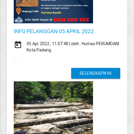
INFO PELANGGAN 05 APRIL 2022...
today
05 Apr 2022 , 11:07:48 | oleh : Humas PERUMDAM
Kota Padang
. . .
SELENGKAPNYA