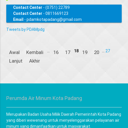
Contact Center
- (0751) 22789
Contact Center
- 0811669123
Email
- pdamkotapadang@gmail.com
Tweets by PDAMpdg
...
18
...
27
Awal
Kembali
16
17
19
20
Lanjut
Akhir
Perumda Air Minum Kota Padang
Merupakan Badan Usaha Milik Daerah Pemerintah Kota Padang
yang diberi wewenang untuk menyelenggarakan pelayanan air
minum yang dimanfaatkan untuk masyarakat.