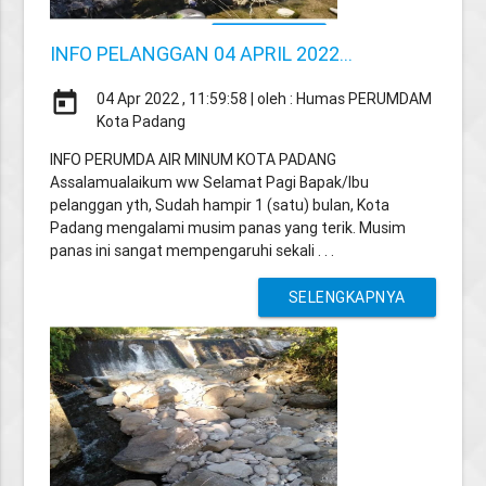
INFO PELANGGAN 04 APRIL 2022...
today
04 Apr 2022 , 11:59:58 | oleh : Humas PERUMDAM
Kota Padang
INFO PERUMDA AIR MINUM KOTA PADANG
Assalamualaikum ww Selamat Pagi Bapak/Ibu
pelanggan yth, Sudah hampir 1 (satu) bulan, Kota
Padang mengalami musim panas yang terik. Musim
panas ini sangat mempengaruhi sekali . . .
SELENGKAPNYA