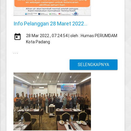
Info Pelanggan 28 Maret 2022...
today
28 Mar 2022 , 07:24:54 | oleh : Humas PERUMDAM
Kota Padang
. . .
SELENGKAPNYA