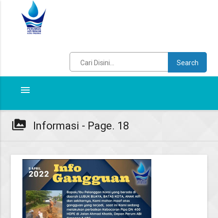
Search
menu
perm_media
Informasi - Page. 18