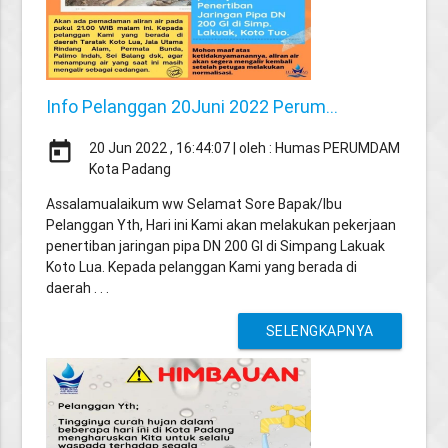
Info Pelanggan 20Juni 2022 Perum...
today
20 Jun 2022 , 16:44:07 | oleh : Humas PERUMDAM
Kota Padang
Assalamualaikum ww Selamat Sore Bapak/Ibu
Pelanggan Yth, Hari ini Kami akan melakukan pekerjaan
penertiban jaringan pipa DN 200 GI di Simpang Lakuak
Koto Lua. Kepada pelanggan Kami yang berada di
daerah . . .
SELENGKAPNYA