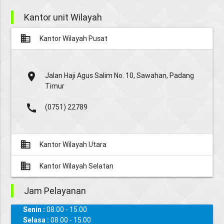
Kantor unit Wilayah
business
Kantor Wilayah Pusat
place
Jalan Haji Agus Salim No. 10, Sawahan, Padang
Timur
call
(0751) 22789
business
Kantor Wilayah Utara
business
Kantor Wilayah Selatan
Jam Pelayanan
Senin :
08.00 - 15.00
Selasa :
08.00 - 15.00