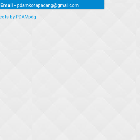
Email
- pdamkotapadang@gmail.com
eets by PDAMpdg