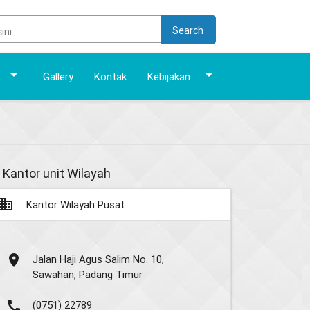
Search
arrow_drop_down
arrow_drop_down
Gallery
Kontak
Kebijakan
Kantor unit Wilayah
usiness
Kantor Wilayah Pusat
place
Jalan Haji Agus Salim No. 10,
Sawahan, Padang Timur
call
(0751) 22789