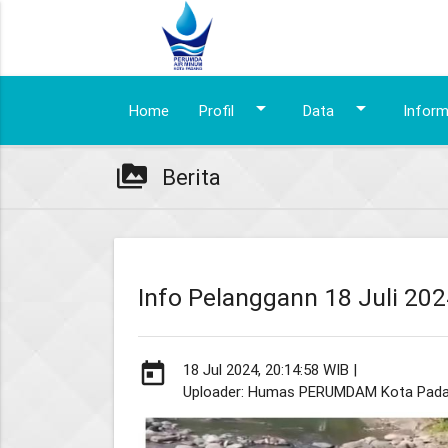
arrow_drop_down
arrow_drop_down
Home
Profil
Data
Infor
perm_media
Berita
Info Pelanggann 18 Juli 20
today
18 Jul 2024, 20:14:58 WIB |
Uploader: Humas PERUMDAM Kota Pad