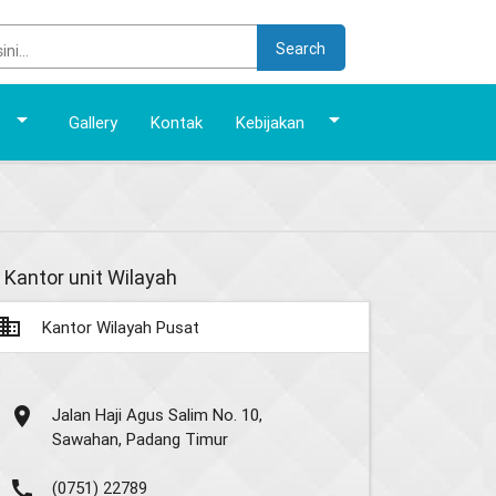
Search
arrow_drop_down
arrow_drop_down
Gallery
Kontak
Kebijakan
Kantor unit Wilayah
usiness
Kantor Wilayah Pusat
place
Jalan Haji Agus Salim No. 10,
Sawahan, Padang Timur
call
(0751) 22789