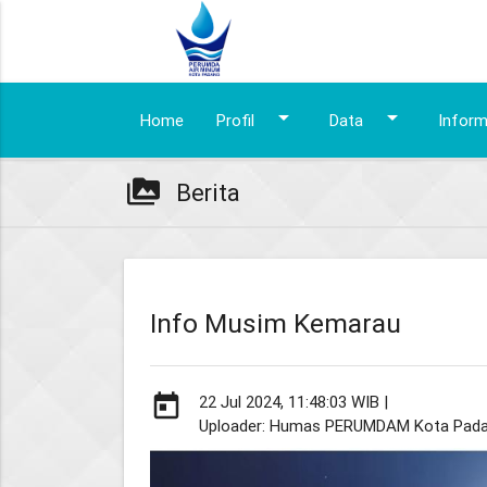
arrow_drop_down
arrow_drop_down
Home
Profil
Data
Infor
perm_media
Berita
Info Musim Kemarau
today
22 Jul 2024, 11:48:03 WIB |
Uploader: Humas PERUMDAM Kota Pad