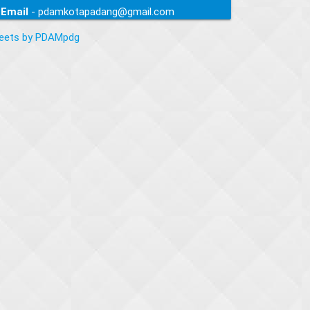
Email
- pdamkotapadang@gmail.com
eets by PDAMpdg