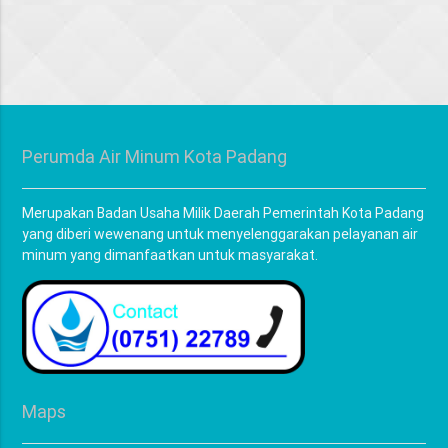
Perumda Air Minum Kota Padang
Merupakan Badan Usaha Milik Daerah Pemerintah Kota Padang
yang diberi wewenang untuk menyelenggarakan pelayanan air
minum yang dimanfaatkan untuk masyarakat.
Maps