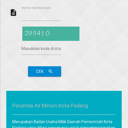
Nomor Sambungan
description
CEK
search
Perumda Air Minum Kota Padang
Merupakan Badan Usaha Milik Daerah Pemerintah Kota
Padang yang diberi wewenang untuk menyelenggarakan