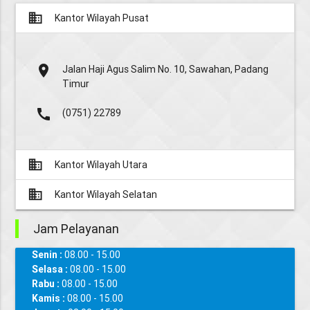
business
Kantor Wilayah Pusat
place
Jalan Haji Agus Salim No. 10, Sawahan, Padang
Timur
call
(0751) 22789
business
Kantor Wilayah Utara
business
Kantor Wilayah Selatan
Jam Pelayanan
Senin :
08.00 - 15.00
Selasa :
08.00 - 15.00
Rabu :
08.00 - 15.00
Kamis :
08.00 - 15.00