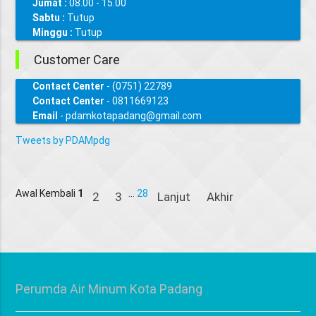
Jumat :
08.00 - 15.00
Sabtu :
Tutup
Minggu :
Tutup
Customer Care
Contact Center
- (0751) 22789
Contact Center
- 0811669123
Email
- pdamkotapadang@gmail.com
Tweets by PDAMpdg
Awal
Kembali
1
...
28
2
3
Lanjut
Akhir
Perumda Air Minum Kota Padang