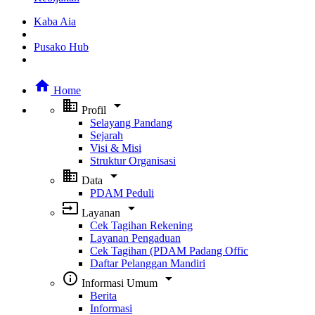
Kaba Aia
Pusako Hub
home
Home
business
arrow_drop_down
Profil
Selayang Pandang
Sejarah
Visi & Misi
Struktur Organisasi
business
arrow_drop_down
Data
PDAM Peduli
input
arrow_drop_down
Layanan
Cek Tagihan Rekening
Layanan Pengaduan
Cek Tagihan (PDAM Padang Offic
Daftar Pelanggan Mandiri
info_outline
arrow_drop_down
Informasi Umum
Berita
Informasi