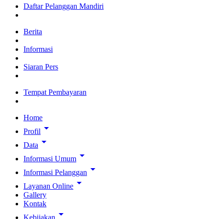
Daftar Pelanggan Mandiri
Berita
Informasi
Siaran Pers
Tempat Pembayaran
Home
arrow_drop_down
Profil
arrow_drop_down
Data
arrow_drop_down
Informasi Umum
arrow_drop_down
Informasi Pelanggan
arrow_drop_down
Layanan Online
Gallery
Kontak
arrow_drop_down
Kebijakan