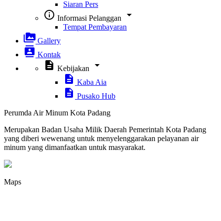
Siaran Pers
info_outline
arrow_drop_down
Informasi Pelanggan
Tempat Pembayaran
perm_media
Gallery
contacts
Kontak
description
arrow_drop_down
Kebijakan
description
Kaba Aia
description
Pusako Hub
Perumda Air Minum Kota Padang
Merupakan Badan Usaha Milik Daerah Pemerintah Kota Padang
yang diberi wewenang untuk menyelenggarakan pelayanan air
minum yang dimanfaatkan untuk masyarakat.
Maps