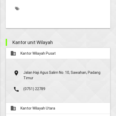
Kantor unit Wilayah
business
Kantor Wilayah Pusat
place
Jalan Haji Agus Salim No. 10, Sawahan, Padang
Timur
call
(0751) 22789
business
Kantor Wilayah Utara