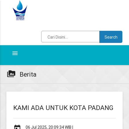
Search
menu
perm_media
Berita
KAMI ADA UNTUK KOTA PADANG
today
06 Jul 2025, 20:09:34 WIB |