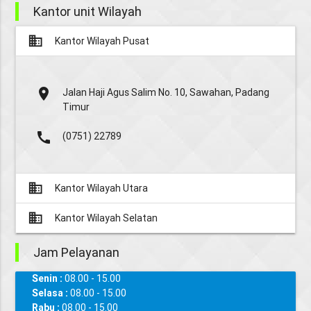
Kantor unit Wilayah
business
Kantor Wilayah Pusat
place
Jalan Haji Agus Salim No. 10, Sawahan, Padang
Timur
call
(0751) 22789
business
Kantor Wilayah Utara
business
Kantor Wilayah Selatan
Jam Pelayanan
Senin :
08.00 - 15.00
Selasa :
08.00 - 15.00
Rabu :
08.00 - 15.00