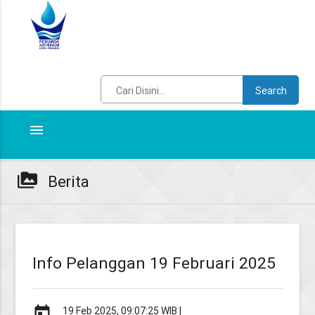
Search
menu
perm_media
Berita
Info Pelanggan 19 Februari 2025
today
19 Feb 2025, 09:07:25 WIB |